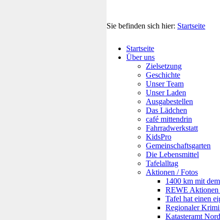
Sie befinden sich hier:
Startseite
Startseite
Über uns
Zielsetzung
Geschichte
Unser Team
Unser Laden
Ausgabestellen
Das Lädchen
café mittendrin
Fahrradwerkstatt
KidsPro
Gemeinschaftsgarten
Die Lebensmittel
Tafelalltag
Aktionen / Fotos
1400 km mit dem 
REWE Aktionen f
Tafel hat einen 
Regionaler Krim
Katasteramt Nor