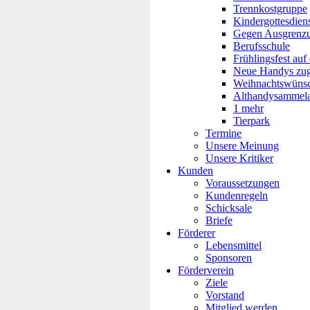
Trennkostgruppe
Kindergottesdien
Gegen Ausgrenz
Berufsschule
Frühlingsfest auf
Neue Handys zugu
Weihnachtswüns
Althandysammela
1 mehr
Tierpark
Termine
Unsere Meinung
Unsere Kritiker
Kunden
Voraussetzungen
Kundenregeln
Schicksale
Briefe
Förderer
Lebensmittel
Sponsoren
Förderverein
Ziele
Vorstand
Mitglied werden