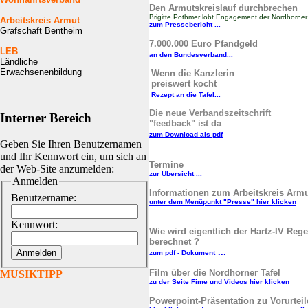
Den Armutskreislauf durchbrechen
Brigitte Pothmer lobt Engagement der Nordhorner 
Arbeitskreis Armut
zum Pressebericht ...
Grafschaft Bentheim
7.000.000 Euro Pfandgeld
LEB
an den Bundesverband...
Ländliche
Erwachsenenbildung
Wenn die Kanzlerin
preiswert kocht
Rezept an die Tafel...
Die neue Verbandszeitschrift
Interner Bereich
"feedback" ist da
zum Download als pdf
Geben Sie Ihren Benutzernamen
und Ihr Kennwort ein, um sich an
Termine
der Web-Site anzumelden:
zur Übersicht ...
Anmelden
Informationen zum Arbeitskreis Arm
Benutzername:
unter dem Menüpunkt "Presse" hier klicken
Kennwort:
Wie wird eigentlich der Hartz-IV Rege
berechnet ?
...
zum pdf - Dokument
Film über die Nordhorner Tafel
MUSIKTIPP
zu der Seite Fime und Videos hier klicken
Powerpoint-Präsentation zu Vorurtei