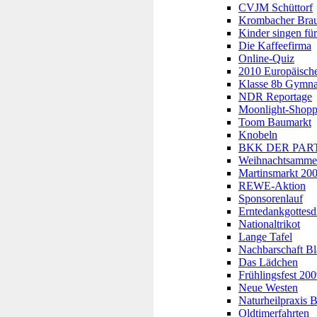
CVJM Schüttorf
Krombacher Brau
Kinder singen fü
Die Kaffeefirma
Online-Quiz
2010 Europäische
Klasse 8b Gymn
NDR Reportage
Moonlight-Shopp
Toom Baumarkt
Knobeln
BKK DER PAR
Weihnachtsammel
Martinsmarkt 20
REWE-Aktion
Sponsorenlauf
Erntedankgottesd
Nationaltrikot
Lange Tafel
Nachbarschaft Bl
Das Lädchen
Frühlingsfest 20
Neue Westen
Naturheilpraxis B
Oldtimerfahrten